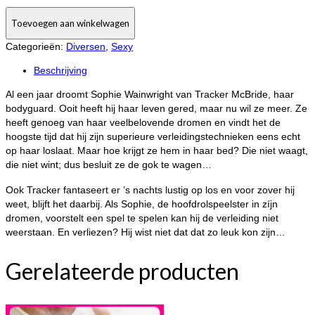
Sexy
Toevoegen aan winkelwagen
071:
Cara
Categorieën:
Diversen
,
Sexy
Summers
-
Beschrijving
Verrukkelijke
Al een jaar droomt Sophie Wainwright van Tracker McBride, haar
Fantasie
bodyguard. Ooit heeft hij haar leven gered, maar nu wil ze meer. Ze
aantal
heeft genoeg van haar veelbelovende dromen en vindt het de
hoogste tijd dat hij zijn superieure verleidingstechnieken eens echt
op haar loslaat. Maar hoe krijgt ze hem in haar bed? Die niet waagt,
die niet wint; dus besluit ze de gok te wagen…
Ook Tracker fantaseert er ’s nachts lustig op los en voor zover hij
weet, blijft het daarbij. Als Sophie, de hoofdrolspeelster in zíjn
dromen, voorstelt een spel te spelen kan hij de verleiding niet
weerstaan. En verliezen? Hij wist niet dat dat zo leuk kon zijn…
Gerelateerde producten