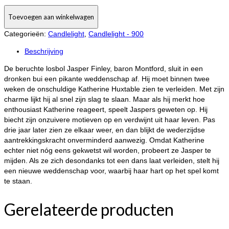
CL
Toevoegen aan winkelwagen
998:
Mary
Categorieën:
Candlelight
,
Candlelight - 900
Balogh
-
Beschrijving
Liefde
De beruchte losbol Jasper Finley, baron Montford, sluit in een
Is
dronken bui een pikante weddenschap af. Hij moet binnen twee
Onmogelijk
weken de onschuldige Katherine Huxtable zien te verleiden. Met zijn
aantal
charme lijkt hij al snel zijn slag te slaan. Maar als hij merkt hoe
enthousiast Katherine reageert, speelt Jaspers geweten op. Hij
biecht zijn onzuivere motieven op en verdwijnt uit haar leven. Pas
drie jaar later zien ze elkaar weer, en dan blijkt de wederzijdse
aantrekkingskracht onverminderd aanwezig. Omdat Katherine
echter niet nóg eens gekwetst wil worden, probeert ze Jasper te
mijden. Als ze zich desondanks tot een dans laat verleiden, stelt hij
een nieuwe weddenschap voor, waarbij haar hart op het spel komt
te staan.
Gerelateerde producten