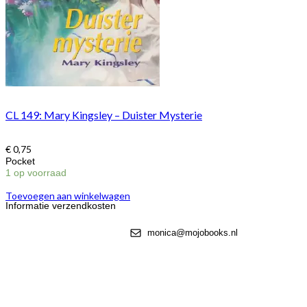
CL 149: Mary Kingsley – Duister Mysterie
€
0,75
Pocket
1 op voorraad
Toevoegen aan winkelwagen
Informatie verzendkosten
monica@mojobooks.nl